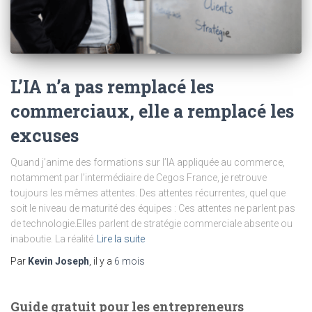
L’IA n’a pas remplacé les
commerciaux, elle a remplacé les
excuses
Quand j’anime des formations sur l’IA appliquée au commerce,
notamment par l’intermédiaire de Cegos France, je retrouve
toujours les mêmes attentes. Des attentes récurrentes, quel que
soit le niveau de maturité des équipes : Ces attentes ne parlent pas
de technologie.Elles parlent de stratégie commerciale absente ou
inaboutie. La réalité
Lire la suite
Par
Kevin Joseph
, il y a
6 mois
Guide gratuit pour les entrepreneurs