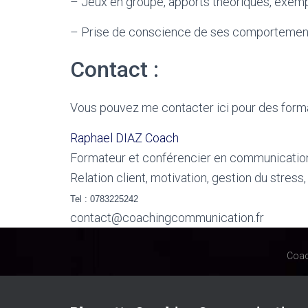
– Jeux en groupe, apports théoriques, exempl
– Prise de conscience de ses comportement
Contact :
Vous pouvez me contacter ici pour des formati
Raphael DIAZ Coach
Formateur et conférencier en communicatio
Relation client, motivation, gestion du stress,
Tel
: 0783225242
contact@coachingcommunication.fr
Coac