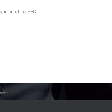
 type coaching HEC
ncier