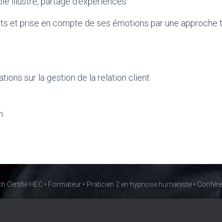
e illustré, partage d’expériences
s et prise en compte de ses émotions par une approche
ons sur la gestion de la relation client
n
h Certifié HEC • Formateur • Praticien 2 en hypnose humaniste • Confére