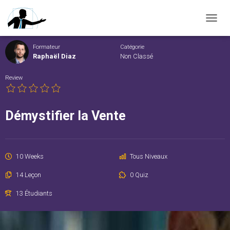
Accueil
Cours
OUVRI
Formateur
Catégorie
Raphaël Diaz
Non Classé
Review
Démystifier la Vente
10 Weeks
Tous Niveaux
14 Leçon
0 Quiz
13 Étudiants