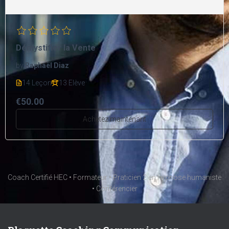
Démystifier la Vente
by
Raphaël Diaz
14 Leçon
13 Elève
€50.00
Achetez maintenant
Coach Certifié HEC • Formateur • Praticien 2 en hypnose humaniste
• Conférencier